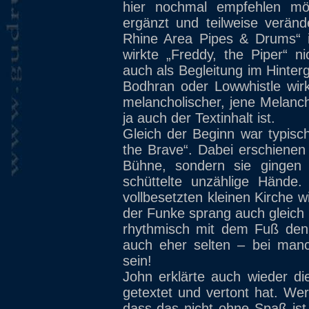
hier nochmal empfehlen m
ergänzt und teilweise verän
Rhine Area Pipes & Drums“ ih
wirkte „Freddy, the Piper“ ni
auch als Begleitung im Hinter
Bodhran oder Lowwhistle wirk
melancholischer, jene Melancho
ja auch der Textinhalt ist.
Gleich der Beginn war typisc
the Brave“. Dabei erschienen
Bühne, sondern sie gingen
schüttelte unzählige Hände
vollbesetzten kleinen Kirche w
der Funke sprang auch gleich
rhythmisch mit dem Fuß den T
auch eher selten – bei man
sein!
John erklärte auch wieder di
getextet und vertont hat. We
dass das nicht ohne Spaß ist