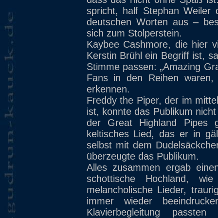
spricht, half Stephan Weiler
deutschen Worten aus – be
sich zum Stolperstein.
Kaybee Cashmore, die hier 
Kerstin Brühl ein Begriff ist, s
Stimme passen: „Amazing Grac
Fans in den Reihen waren,
erkennen.
Freddy the Piper, der im mitt
ist, konnte das Publikum nich
der Great Highland Pipes ge
keltisches Lied, das er in g
selbst mit dem Dudelsäckchen
überzeugte das Publikum.
Alles zusammen ergab einen
schottische Hochland, wi
melancholische Lieder, trauri
immer wieder beeindruck
Klavierbegleitung passten